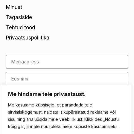
Minust
Tagasiside
Tehtud tööd
Privaatsuspoliitika
Nõustun
privaatsustingimustega
Me hindame teie privaatsust.
Me kasutame küpsiseid, et parandada teie
Liitu uudiskirjaga
sirvimiskogemust, näidata isikupärastatud reklaame või
sisu ning analüüsida meie veebiliiklust. Klikkides „Nõustu
kõigiga“, annate nõusoleku meie küpsiste kasutamiseks.