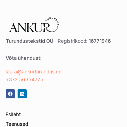
Turundustekstid OÜ
Registrikood:
16771946
Võta ühendust:
laura@ankurturundus.ee
+372 56354775
Esileht
Teenused